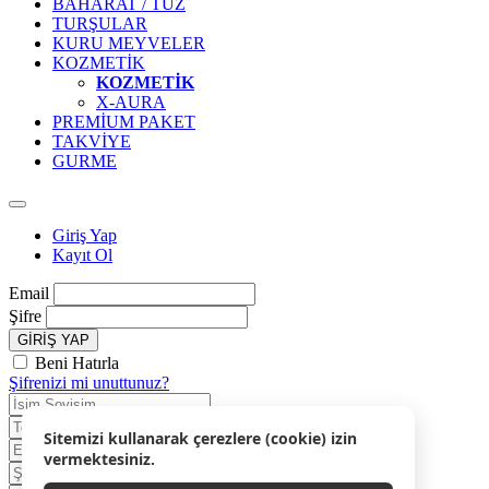
BAHARAT / TUZ
TURŞULAR
KURU MEYVELER
KOZMETİK
KOZMETİK
X-AURA
PREMİUM PAKET
TAKVİYE
GURME
Giriş Yap
Kayıt Ol
Email
Şifre
GİRİŞ YAP
Beni Hatırla
Şifrenizi mi unuttunuz?
Sitemizi kullanarak çerezlere (cookie) izin
vermektesiniz.