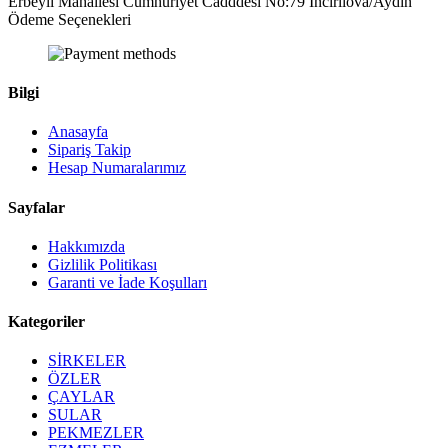
Erbeyli Mahallesi Cumhuriyet Cadddesi No:79 İncirliova/Aydın
Ödeme Seçenekleri
Bilgi
Anasayfa
Sipariş Takip
Hesap Numaralarımız
Sayfalar
Hakkımızda
Gizlilik Politikası
Garanti ve İade Koşulları
Kategoriler
SİRKELER
ÖZLER
ÇAYLAR
SULAR
PEKMEZLER