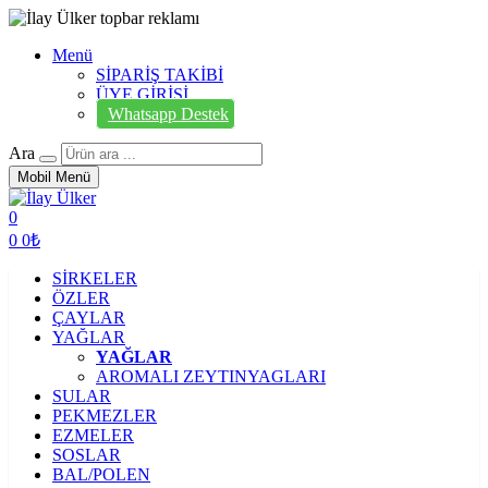
Menü
SİPARİŞ TAKİBİ
ÜYE GİRİŞİ
Whatsapp Destek
Ara
Mobil Menü
0
0
0₺
SİRKELER
ÖZLER
ÇAYLAR
YAĞLAR
YAĞLAR
AROMALI ZEYTINYAGLARI
SULAR
PEKMEZLER
EZMELER
SOSLAR
BAL/POLEN