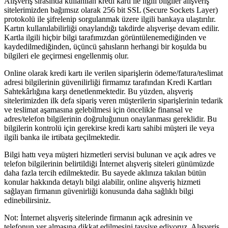
Alışveriş sırasında kullanılan kredi kartı ile ilgili bilgiler alışveriş
sitelerimizden bağımsız olarak 256 bit SSL (Secure Sockets Layer)
protokolü ile şifrelenip sorgulanmak üzere ilgili bankaya ulaştırılır.
Kartın kullanılabilirliği onaylandığı takdirde alışverişe devam edilir.
Kartla ilgili hiçbir bilgi tarafımızdan görüntülenemediğinden ve
kaydedilmediğinden, üçüncü şahısların herhangi bir koşulda bu
bilgileri ele geçirmesi engellenmiş olur.
Online olarak kredi kartı ile verilen siparişlerin ödeme/fatura/teslimat
adresi bilgilerinin güvenilirliği firmamız tarafından Kredi Kartları
Sahtekârlığına karşı denetlenmektedir. Bu yüzden, alışveriş
sitelerimizden ilk defa sipariş veren müşterilerin siparişlerinin tedarik
ve teslimat aşamasına gelebilmesi için öncelikle finansal ve
adres/telefon bilgilerinin doğruluğunun onaylanması gereklidir. Bu
bilgilerin kontrolü için gerekirse kredi kartı sahibi müşteri ile veya
ilgili banka ile irtibata geçilmektedir.
Bilgi hattı veya müşteri hizmetleri servisi bulunan ve açık adres ve
telefon bilgilerinin belirtildiği İnternet alışveriş siteleri günümüzde
daha fazla tercih edilmektedir. Bu sayede aklınıza takılan bütün
konular hakkında detaylı bilgi alabilir, online alışveriş hizmeti
sağlayan firmanın güvenirliği konusunda daha sağlıklı bilgi
edinebilirsiniz.
Not: İnternet alışveriş sitelerinde firmanın açık adresinin ve
telefonun yer almasına dikkat edilmesini tavsiye ediyoruz. Alışveriş