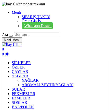
Menü
SİPARİŞ TAKİBİ
ÜYE GİRİŞİ
Whatsapp Destek
Ara
Mobil Menü
0
0
0₺
SİRKELER
ÖZLER
ÇAYLAR
YAĞLAR
YAĞLAR
AROMALI ZEYTINYAGLARI
SULAR
PEKMEZLER
EZMELER
SOSLAR
BAL/POLEN