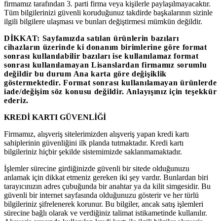
firmamız tarafından 3. parti firma veya kişilerle paylaşılmayacaktır.
Tüm bilgilerinizi güvenli koruduğunuz takdirde başkalarının sizinle
ilgili bilgilere ulaşması ve bunları değiştirmesi mümkün değildir.
DİKKAT: Sayfamızda satılan ürünlerin bazıları
cihazların üzerinde ki donanım birimlerine göre format
sonrası kullanılabilir bazıları ise kullanılamaz format
sonrası kullanılamayan Lisanslardan firmamız sorumlu
değildir bu durum Ana karta göre değişiklik
göstermektedir. Format sonrası kullanılamayan ürünlerde
iade/değişim söz konusu değildir. Anlayışınız için teşekkür
ederiz.
KREDİ KARTI GÜVENLİĞİ
Firmamız, alışveriş sitelerimizden alışveriş yapan kredi kartı
sahiplerinin güvenliğini ilk planda tutmaktadır. Kredi kartı
bilgileriniz hiçbir şekilde sistemimizde saklanmamaktadır.
İşlemler sürecine girdiğinizde güvenli bir sitede olduğunuzu
anlamak için dikkat etmeniz gereken iki şey vardır. Bunlardan biri
tarayıcınızın adres çubuğunda bir anahtar ya da kilit simgesidir. Bu
güvenli bir internet sayfasında olduğunuzu gösterir ve her türlü
bilgileriniz şifrelenerek korunur. Bu bilgiler, ancak satış işlemleri
sürecine bağlı olarak ve verdiğiniz talimat istikametinde kullanılır.