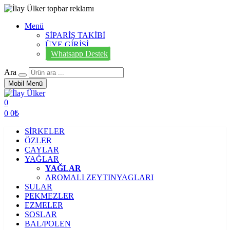
Menü
SİPARİŞ TAKİBİ
ÜYE GİRİŞİ
Whatsapp Destek
Ara
Mobil Menü
0
0
0₺
SİRKELER
ÖZLER
ÇAYLAR
YAĞLAR
YAĞLAR
AROMALI ZEYTINYAGLARI
SULAR
PEKMEZLER
EZMELER
SOSLAR
BAL/POLEN