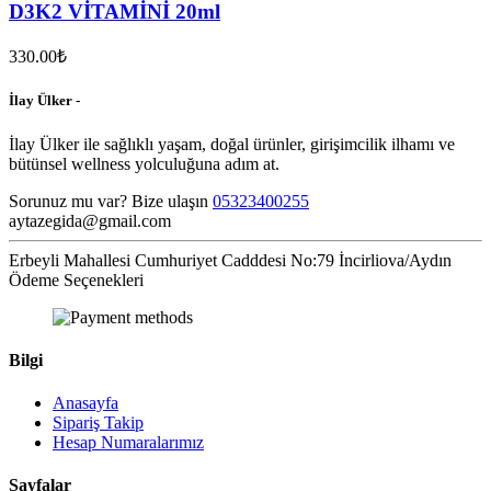
D3K2 VİTAMİNİ 20ml
330.00₺
İlay Ülker -
İlay Ülker ile sağlıklı yaşam, doğal ürünler, girişimcilik ilhamı ve
bütünsel wellness yolculuğuna adım at.
Sorunuz mu var? Bize ulaşın
05323400255
aytazegida@gmail.com
Erbeyli Mahallesi Cumhuriyet Cadddesi No:79 İncirliova/Aydın
Ödeme Seçenekleri
Bilgi
Anasayfa
Sipariş Takip
Hesap Numaralarımız
Sayfalar