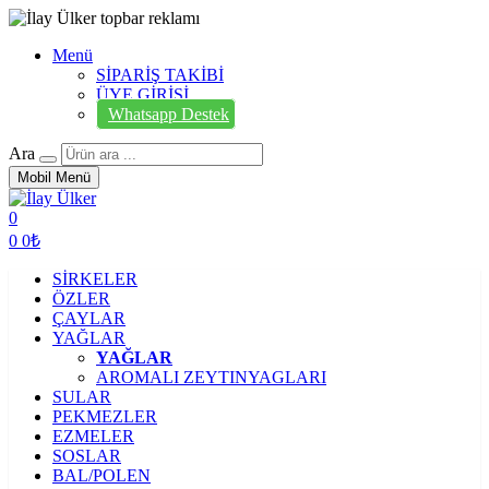
Menü
SİPARİŞ TAKİBİ
ÜYE GİRİŞİ
Whatsapp Destek
Ara
Mobil Menü
0
0
0₺
SİRKELER
ÖZLER
ÇAYLAR
YAĞLAR
YAĞLAR
AROMALI ZEYTINYAGLARI
SULAR
PEKMEZLER
EZMELER
SOSLAR
BAL/POLEN