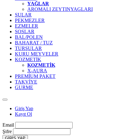
YAĞLAR
AROMALI ZEYTINYAGLARI
SULAR
PEKMEZLER
EZMELER
SOSLAR
BAL/POLEN
BAHARAT / TUZ
TURŞULAR
KURU MEYVELER
KOZMETİK
KOZMETİK
X-AURA
PREMİUM PAKET
TAKVİYE
GURME
Giriş Yap
Kayıt Ol
Email
Şifre
GİRİŞ YAP