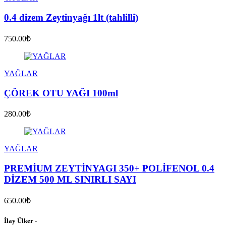
0.4 dizem Zeytinyağı 1lt (tahlilli)
750.00₺
YAĞLAR
ÇÖREK OTU YAĞI 100ml
280.00₺
YAĞLAR
PREMİUM ZEYTİNYAGI 350+ POLİFENOL 0.4
DİZEM 500 ML SINIRLI SAYI
650.00₺
İlay Ülker -