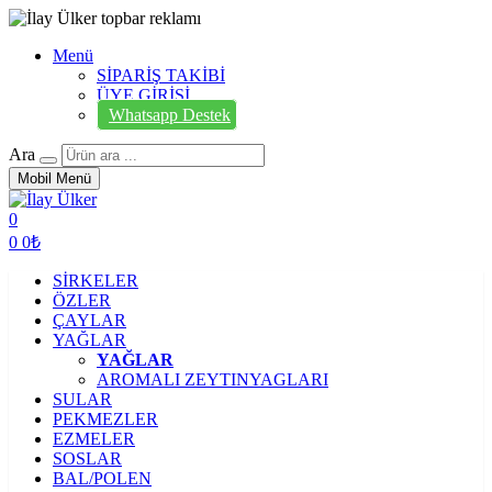
Menü
SİPARİŞ TAKİBİ
ÜYE GİRİŞİ
Whatsapp Destek
Ara
Mobil Menü
0
0
0₺
SİRKELER
ÖZLER
ÇAYLAR
YAĞLAR
YAĞLAR
AROMALI ZEYTINYAGLARI
SULAR
PEKMEZLER
EZMELER
SOSLAR
BAL/POLEN