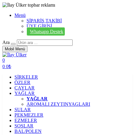
Menü
SİPARİŞ TAKİBİ
ÜYE GİRİŞİ
Whatsapp Destek
Ara
Mobil Menü
0
0
0₺
SİRKELER
ÖZLER
ÇAYLAR
YAĞLAR
YAĞLAR
AROMALI ZEYTINYAGLARI
SULAR
PEKMEZLER
EZMELER
SOSLAR
BAL/POLEN